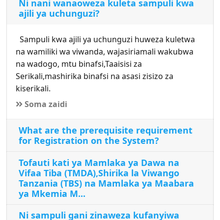
Ni nani wanaoweza kuleta sampuli kwa
ajili ya uchunguzi?
Sampuli kwa ajili ya uchunguzi huweza kuletwa
na wamiliki wa viwanda, wajasiriamali wakubwa
na wadogo, mtu binafsi,Taaisisi za
Serikali,mashirika binafsi na asasi zisizo za
kiserikali.
Soma zaidi
What are the prerequisite requirement
for Registration on the System?
Tofauti kati ya Mamlaka ya Dawa na
Vifaa Tiba (TMDA),Shirika la Viwango
Tanzania (TBS) na Mamlaka ya Maabara
ya Mkemia M...
Ni sampuli gani zinaweza kufanyiwa