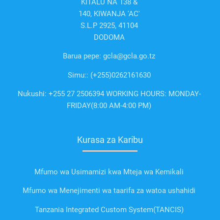
KITALU NA 138 &
140, KIWANJA 'AC'
S.L.P 2925, 41104
DODOMA
Barua pepe: gcla@gcla.go.tz
Simu:: (+255)0262161630
Nukushi: +255 27 2506394 WORKING HOURS: MONDAY-
FRIDAY(8:00 AM-4:00 PM)
Kurasa za Karibu
Mfumo wa Usimamizi kwa Mteja wa Kemikali
Mfumo wa Menejimenti wa taarifa za watoa ushahidi
Tanzania Integrated Custom System(TANCIS)