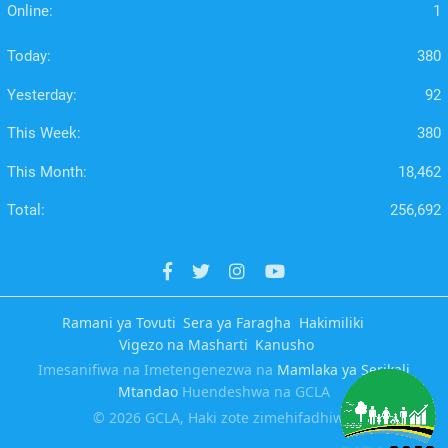
Online:
1
Today:
380
Yesterday:
92
This Week:
380
This Month:
18,462
Total:
256,692
Ramani ya Tovuti
Sera ya Faragha
Hakimiliki
Vigezo na Masharti
Kanusho
Imesanifiwa na Imetengenezwa na
Mamlaka ya Serikali
Mtandao
Huendeshwa na GCLA
© 2026 GCLA, Haki zote zimehifadhiwa.