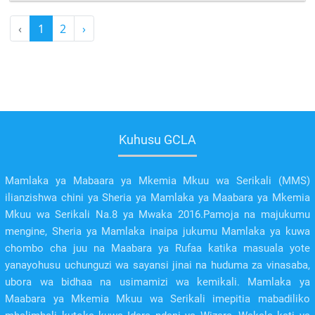
‹
1
2
›
Kuhusu GCLA
Mamlaka ya Mabaara ya Mkemia Mkuu wa Serikali (MMS)
ilianzishwa chini ya Sheria ya Mamlaka ya Maabara ya Mkemia
Mkuu wa Serikali Na.8 ya Mwaka 2016.Pamoja na majukumu
mengine, Sheria ya Mamlaka inaipa jukumu Mamlaka ya kuwa
chombo cha juu na Maabara ya Rufaa katika masuala yote
yanayohusu uchunguzi wa sayansi jinai na huduma za vinasaba,
ubora wa bidhaa na usimamizi wa kemikali. Mamlaka ya
Maabara ya Mkemia Mkuu wa Serikali imepitia mabadiliko