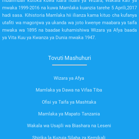
mbalimbali kutoka kuwa Idara ndani ya Wizara, Wakala kati ya
mwaka 1999-2016 na kuwa Mamlaka kuanzia tarehe 5 Aprili,2017
hadi sasa. Kihistoria Mamlaka hii ilianza kama kituo cha kufanya
utafiti wa magonjwa ya ukanda wa joto kwenye maabara ya taifa
mwaka wa 1895 na baadae kuhamishiwa Wizara ya Afya baada
ya Vita Kuu ya Kwanza ya Dunia mwaka 1947.
Tovuti Mashuhuri
Wizara ya Afya
Mamlaka ya Dawa na Vifaa Tiba
Ofisi ya Taifa ya Mashtaka
Mamlaka ya Mapato Tanzania
Wakala wa Usajili wa Biashara na Leseni
Shirika la Kuzuia Silaha za Kemikali