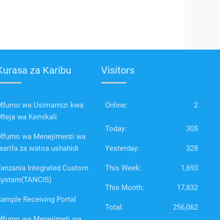
Kurasa za Karibu
Visitors
Mfumo wa Usimamizi kwa
Online:
2
Mteja wa Kemikali
Today:
305
Mfumo wa Menejimenti wa
aarifa za watoa ushahidi
Yesterday:
328
Tanzania Integrated Custom
This Week:
1,693
System(TANCIS)
This Month:
17,832
Sample Receiving Portal
Total:
256,062
Mfumo wa Menejimeti wa