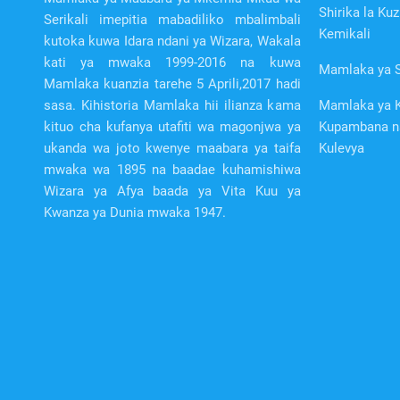
Shirika la Kuz
Serikali imepitia mabadiliko mbalimbali
Kemikali
kutoka kuwa Idara ndani ya Wizara, Wakala
kati ya mwaka 1999-2016 na kuwa
Mamlaka ya S
Mamlaka kuanzia tarehe 5 Aprili,2017 hadi
sasa. Kihistoria Mamlaka hii ilianza kama
Mamlaka ya K
kituo cha kufanya utafiti wa magonjwa ya
Kupambana n
ukanda wa joto kwenye maabara ya taifa
Kulevya
mwaka wa 1895 na baadae kuhamishiwa
Wizara ya Afya baada ya Vita Kuu ya
Kwanza ya Dunia mwaka 1947.