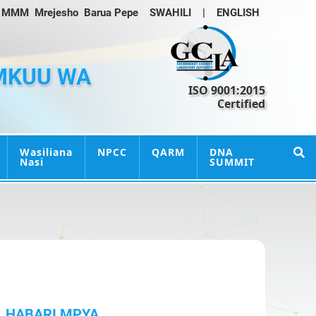
MMM
Mrejesho
Barua Pepe
SWAHILI
|
ENGLISH
MKUU WA
ISO 9001:2015
Certified
Wasiliana
NPCC
QARM
DNA
Nasi
SUMMIT
HABARI MPYA