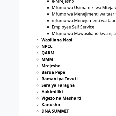
e-Mrejesho
Mfumo wa Usimamizi wa Mteja w
Mfumo wa Menejimenti wa taarif
mfumo wa Menejementi wa taari
Employee Self Service
Mfumo wa Mawasiliano kwa njia
Wasiliana Nasi
NPCC
QARM
MMM
Mrejesho
Barua Pepe
Ramani ya Tovuti
Sera ya Faragha
Hakimiliki
Vigezo na Masharti
Kanusho
DNA SUMMIT