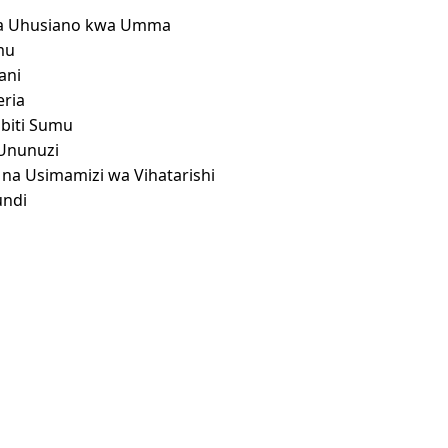
na Uhusiano kwa Umma
mu
ani
eria
ibiti Sumu
 Ununuzi
 na Usimamizi wa Vihatarishi
undi