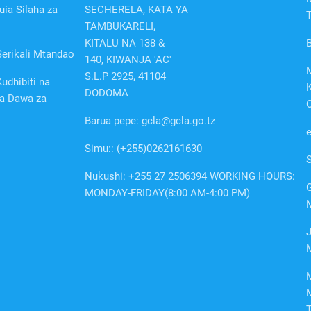
uia Silaha za
SECHERELA, KATA YA
T
TAMBUKARELI,
KITALU NA 138 &
erikali Mtandao
140, KIWANJA 'AC'
S.L.P 2925, 41104
udhibiti na
K
DODOMA
a Dawa za
O
Barua pepe: gcla@gcla.go.tz
Simu:: (+255)0262161630
Nukushi: +255 27 2506394 WORKING HOURS:
G
MONDAY-FRIDAY(8:00 AM-4:00 PM)