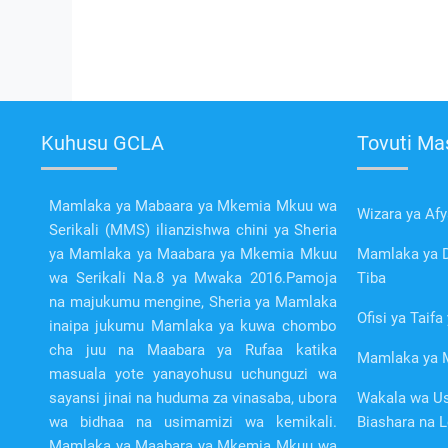
Kuhusu GCLA
Tovuti Ma
Mamlaka ya Mabaara ya Mkemia Mkuu wa
Wizara ya Afy
Serikali (MMS) ilianzishwa chini ya Sheria
ya Mamlaka ya Maabara ya Mkemia Mkuu
Mamlaka ya D
wa Serikali Na.8 ya Mwaka 2016.Pamoja
Tiba
na majukumu mengine, Sheria ya Mamlaka
Ofisi ya Taif
inaipa jukumu Mamlaka ya kuwa chombo
cha juu na Maabara ya Rufaa katika
Mamlaka ya 
masuala yote yanayohusu uchunguzi wa
sayansi jinai na huduma za vinasaba, ubora
Wakala wa Us
wa bidhaa na usimamizi wa kemikali.
Biashara na L
Mamlaka ya Maabara ya Mkemia Mkuu wa