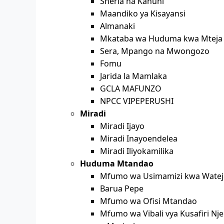
Sheria na Kanuni
Maandiko ya Kisayansi
Almanaki
Mkataba wa Huduma kwa Mteja
Sera, Mpango na Mwongozo
Fomu
Jarida la Mamlaka
GCLA MAFUNZO
NPCC VIPEPERUSHI
Miradi
Miradi Ijayo
Miradi Inayoendelea
Miradi Iliyokamilika
Huduma Mtandao
Mfumo wa Usimamizi kwa Wateja
Barua Pepe
Mfumo wa Ofisi Mtandao
Mfumo wa Vibali vya Kusafiri Nje