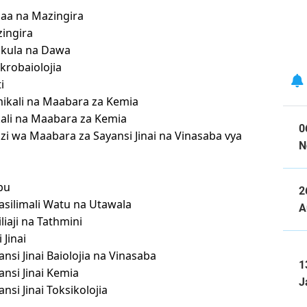
aa na Mazingira
ingira
kula na Dawa
robaiolojia
i
ikali na Maabara za Kemia
kali na Maabara za Kemia
0
zi wa Maabara za Sayansi Jinai na Vinasaba vya
N
bu
2
silimali Watu na Utawala
A
iaji na Tathmini
Jinai
si Jinai Baiolojia na Vinasaba
1
nsi Jinai Kemia
J
si Jinai Toksikolojia