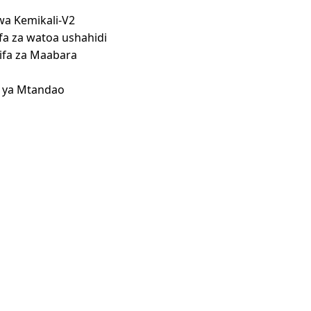
a Kemikali-V2
a za watoa ushahidi
fa za Maabara
 ya Mtandao