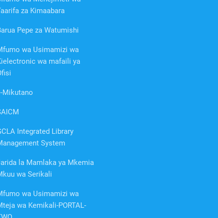
aarifa za Kimaabara
Barua Pepe za Watumishi
Mfumo wa Usimamizi wa
ielectronic wa mafaili ya
fisi
e-Mikutano
SAICM
CLA Integrated Library
Management System
Jarida la Mamlaka ya Mkemia
Mkuu wa Serikali
Mfumo wa Usimamizi wa
Mteja wa Kemikali-PORTAL-
TWO