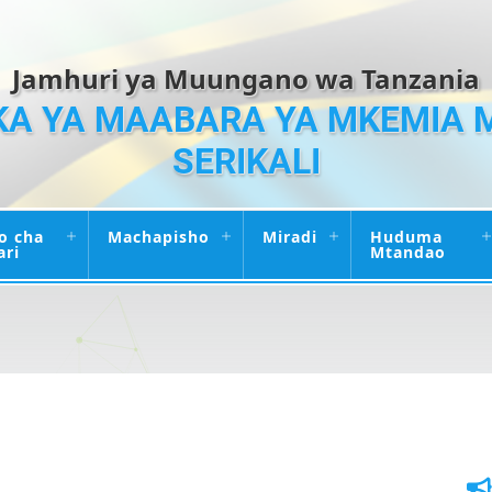
Jamhuri ya Muungano wa Tanzania
A YA MAABARA YA MKEMIA 
SERIKALI
o cha
Machapisho
Miradi
Huduma
ari
Mtandao