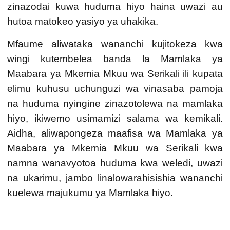
zinazodai kuwa huduma hiyo haina uwazi au
hutoa matokeo yasiyo ya uhakika.
Mfaume aliwataka wananchi kujitokeza kwa
wingi kutembelea banda la
Mamlaka ya
Maabara ya Mkemia Mkuu wa Serikali
ili kupata
elimu kuhusu uchunguzi wa vinasaba pamoja
na huduma nyingine zinazotolewa na mamlaka
hiyo, ikiwemo usimamizi salama wa kemikali.
Aidha, aliwapongeza maafisa wa
Mamlaka ya
Maabara ya Mkemia Mkuu wa Serikali
kwa
namna wanavyotoa huduma kwa weledi, uwazi
na ukarimu, jambo linalowarahisishia wananchi
kuelewa majukumu ya
M
amlaka hiyo.