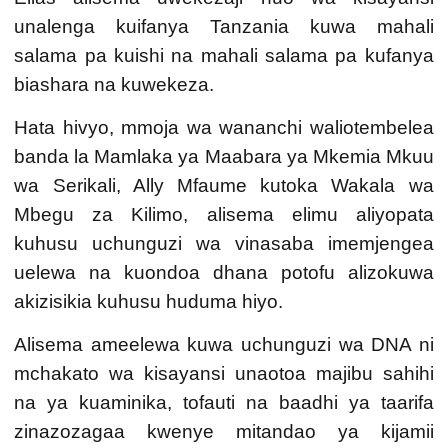
unalenga kuifanya Tanzania kuwa mahali
salama pa kuishi na mahali salama pa kufanya
biashara na kuwekeza.
Hata hivyo, mmoja wa wananchi waliotembelea
banda la
Mamlaka ya Maabara ya Mkemia Mkuu
wa Serikali
, Ally Mfaume kutoka Wakala wa
Mbegu za Kilimo, alisema elimu aliyopata
kuhusu uchunguzi wa vinasaba imemjengea
uelewa na kuondoa dhana potofu alizokuwa
akizisikia kuhusu huduma hiyo.
Alisema ameelewa kuwa uchunguzi wa DNA ni
mchakato wa kisayansi unaotoa majibu sahihi
na ya kuaminika, tofauti na baadhi ya taarifa
zinazozagaa kwenye mitandao ya kijamii