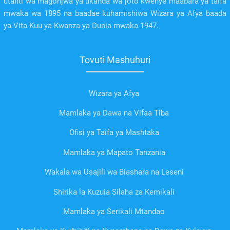
utafiti wa magonjwa ya ukanda wa joto kwenye maabara ya taifa
mwaka wa 1895 na baadae kuhamishiwa Wizara ya Afya baada
ya Vita Kuu ya Kwanza ya Dunia mwaka 1947.
Tovuti Mashuhuri
Wizara ya Afya
Mamlaka ya Dawa na Vifaa Tiba
Ofisi ya Taifa ya Mashtaka
Mamlaka ya Mapato Tanzania
Wakala wa Usajili wa Biashara na Leseni
Shirika la Kuzuia Silaha za Kemikali
Mamlaka ya Serikali Mtandao