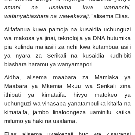
amani na usalama kwa wananchi,
wafanyabiashara na wawekezaji,"
alisema
Elias
.
Alifafanua kuwa pamoja na kusaidia uchunguzi
wa makosa ya jinai, teknolojia ya DNA hutumika
pia kulinda maliasili za nchi kwa kutambua asili
ya nyara za Serikali na kusaidia kudhibiti
biashara haramu ya wanyamapori.
Aidha, alisema maabara za
Mamlaka ya
Maabara ya Mkemia Mkuu wa Serikali
zina
ithibati ya kimataifa, hivyo matokeo ya
uchunguzi wa vinasaba yanatambulika kitaifa na
kimataifa, jambo linaloongeza uaminifu katika
mifumo ya haki na usalama.
Elias alisema uwekezaji huo wa kisayansi