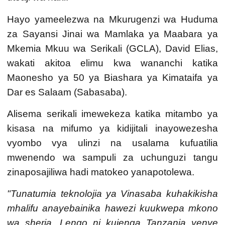
Hayo yameelezwa na Mkurugenzi wa Huduma
za Sayansi Jinai wa Mamlaka ya Maabara ya
Mkemia Mkuu wa Serikali (GCLA), David Elias,
wakati akitoa elimu kwa wananchi katika
Maonesho ya 50 ya Biashara ya Kimataifa ya
Dar es Salaam (Sabasaba).
Alisema serikali imewekeza katika mitambo ya
kisasa na mifumo ya kidijitali inayowezesha
vyombo
vy
a ulinzi na usalama kufuatilia
mwenendo wa sampuli za uchunguzi tangu
zinaposajiliwa hadi matokeo yanapotolewa.
"Tunatumia teknolojia ya
V
inasaba kuhakikisha
mhalifu anayebainika hawezi kuukwepa mkono
wa sheria. Lengo ni kujenga Tanzania yenye