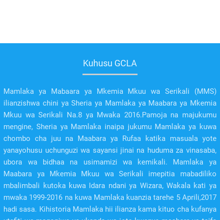
Kuhusu GCLA
Mamlaka ya Mabaara ya Mkemia Mkuu wa Serikali (MMS)
ilianzishwa chini ya Sheria ya Mamlaka ya Maabara ya Mkemia
Mkuu wa Serikali Na.8 ya Mwaka 2016.Pamoja na majukumu
mengine, Sheria ya Mamlaka inaipa jukumu Mamlaka ya kuwa
chombo cha juu na Maabara ya Rufaa katika masuala yote
yanayohusu uchunguzi wa sayansi jinai na huduma za vinasaba,
ubora wa bidhaa na usimamizi wa kemikali. Mamlaka ya
Maabara ya Mkemia Mkuu wa Serikali imepitia mabadiliko
mbalimbali kutoka kuwa Idara ndani ya Wizara, Wakala kati ya
mwaka 1999-2016 na kuwa Mamlaka kuanzia tarehe 5 Aprili,2017
hadi sasa. Kihistoria Mamlaka hii ilianza kama kituo cha kufanya