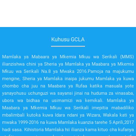
Kuhusu GCLA
Mamlaka ya Mabaara ya Mkemia Mkuu wa Serikali (MMS)
ilianzishwa chini ya Sheria ya Mamlaka ya Maabara ya Mkemia
Mkuu wa Serikali Na.8 ya Mwaka 2016.Pamoja na majukumu
mengine, Sheria ya Mamlaka inaipa jukumu Mamlaka ya kuwa
chombo cha juu na Maabara ya Rufaa katika masuala yote
yanayohusu uchunguzi wa sayansi jinai na huduma za vinasaba,
ubora wa bidhaa na usimamizi wa kemikali. Mamlaka ya
Maabara ya Mkemia Mkuu wa Serikali imepitia mabadiliko
mbalimbali kutoka kuwa Idara ndani ya Wizara, Wakala kati ya
mwaka 1999-2016 na kuwa Mamlaka kuanzia tarehe 5 Aprili,2017
hadi sasa. Kihistoria Mamlaka hii ilianza kama kituo cha kufanya