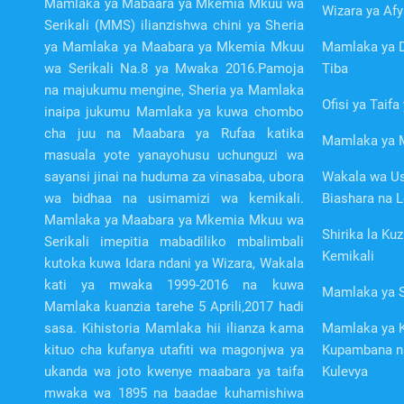
Mamlaka ya Mabaara ya Mkemia Mkuu wa
Wizara ya Afy
Serikali (MMS) ilianzishwa chini ya Sheria
ya Mamlaka ya Maabara ya Mkemia Mkuu
Mamlaka ya D
wa Serikali Na.8 ya Mwaka 2016.Pamoja
Tiba
na majukumu mengine, Sheria ya Mamlaka
Ofisi ya Taif
inaipa jukumu Mamlaka ya kuwa chombo
cha juu na Maabara ya Rufaa katika
Mamlaka ya 
masuala yote yanayohusu uchunguzi wa
sayansi jinai na huduma za vinasaba, ubora
Wakala wa Us
wa bidhaa na usimamizi wa kemikali.
Biashara na L
Mamlaka ya Maabara ya Mkemia Mkuu wa
Shirika la Kuz
Serikali imepitia mabadiliko mbalimbali
Kemikali
kutoka kuwa Idara ndani ya Wizara, Wakala
kati ya mwaka 1999-2016 na kuwa
Mamlaka ya S
Mamlaka kuanzia tarehe 5 Aprili,2017 hadi
sasa. Kihistoria Mamlaka hii ilianza kama
Mamlaka ya K
kituo cha kufanya utafiti wa magonjwa ya
Kupambana n
ukanda wa joto kwenye maabara ya taifa
Kulevya
mwaka wa 1895 na baadae kuhamishiwa