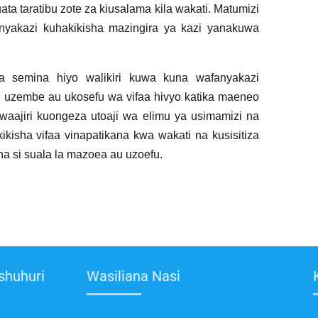
ta taratibu zote za kiusalama kila wakati. Matumizi
anyakazi kuhakikisha mazingira ya kazi yanakuwa
 semina hiyo walikiri kuwa kuna wafanyakazi
a uzembe au ukosefu wa vifaa hivyo katika maeneo
aajiri kuongeza utoaji wa elimu ya usimamizi na
ikisha vifaa vinapatikana kwa wakati na kusisitiza
na si suala la mazoea au uzoefu.
shuhuri
Wasiliana Nasi