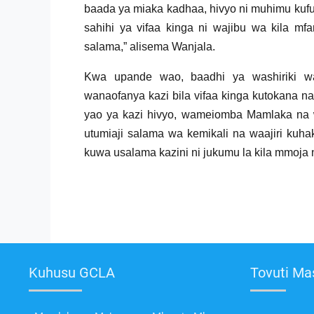
baada ya miaka kadhaa, hivyo ni muhimu kufua
sahihi ya vifaa kinga ni wajibu wa kila mf
salama,” alisema Wanjala.
Kwa upande wao, baadhi ya washiriki wa
wanaofanya kazi bila vifaa kinga kutokana n
yao ya kazi hivyo, wameiomba Mamlaka na w
utumiaji salama wa kemikali na waajiri kuhak
kuwa usalama kazini ni jukumu la kila mmoja 
Kuhusu GCLA
Tovuti Ma