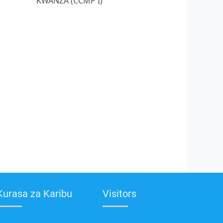
KWANZA (CCMP I)
Kurasa za Karibu
Visitors