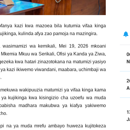
anya kazi kwa mazoea bila kutumia vifaa kinga
kujikinga, kulinda afya zao pamoja na mazingira.
 wasimamizi wa kemikali, Mei 19, 2026 mkoani
kemia Mkuu wa Serikali, Ofisi ya Kanda ya Ziwa,
0
N
gezeka kwa hatari zinazotokana na matumizi yasiyo
 ya kazi ikiwemo viwandani, maabara, uchimbaji wa
.
2
A
mekuwa wakipuuzia matumizi ya vifaa kinga kama
ya kujikinga kwa kisingizio cha uzoefu wa muda
ababisha madhara makubwa ya kiafya yakiwemo
1
cho.
J
upi na ya muda mrefu ambayo huweza kujitokeza