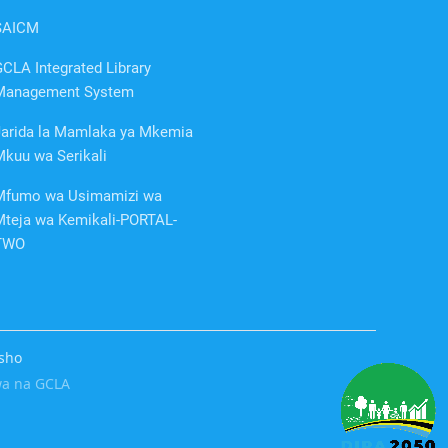
SAICM
CLA Integrated Library
Management System
Jarida la Mamlaka ya Mkemia
Mkuu wa Serikali
Mfumo wa Usimamizi wa
Mteja wa Kemikali-PORTAL-
TWO
sho
a na GCLA