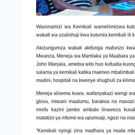
Wasimamizi wa Kemikali wamehimizwa kutof
wakati wa uzalishaji kwa kutumia kemikali ili 
Akizungumza wakati akifunga mafunzo kwa
Mwanza, Meneja wa Mamlaka ya Maabara ya M
John Wanjala, ametoa wito huo kufuatia kuon
salama ya kemikali katika maeneo mbalimbali
madini, hospitali na kwenye shughuli za kilimo
Meneja alisema kuwa, wafanyakazi wengi wa
glovu, miwani maalumu, barakoa na mavazi 
mrefu kazini jambo ambalo linaweza kus
matatizo ya mfumo wa upumuaji, ngozi na ma
“Kemikali nyingi zina madhara ya muda mf