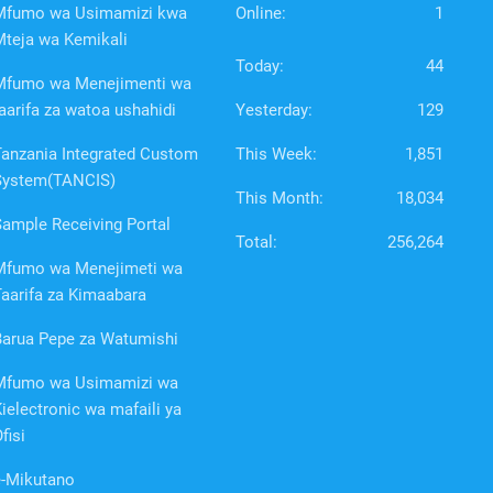
Mfumo wa Usimamizi kwa
Online:
1
Mteja wa Kemikali
Today:
44
Mfumo wa Menejimenti wa
aarifa za watoa ushahidi
Yesterday:
129
Tanzania Integrated Custom
This Week:
1,851
System(TANCIS)
This Month:
18,034
Sample Receiving Portal
Total:
256,264
Mfumo wa Menejimeti wa
aarifa za Kimaabara
Barua Pepe za Watumishi
Mfumo wa Usimamizi wa
ielectronic wa mafaili ya
fisi
e-Mikutano