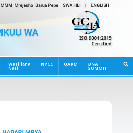
MMM
Mrejesho
Barua Pepe
SWAHILI
|
ENGLISH
MKUU WA
ISO 9001:2015
Certified
Wasiliana
NPCC
QARM
DNA
Nasi
SUMMIT
HABARI MPYA