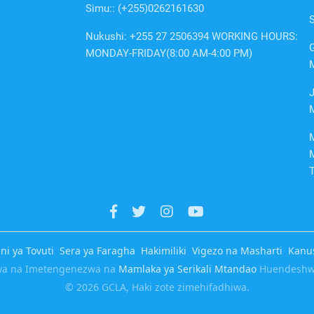
Simu:: (+255)0262161630
Nukushi: +255 27 2506394 WORKING HOURS:
G
MONDAY-FRIDAY(8:00 AM-4:00 PM)
i ya Tovuti
Sera ya Faragha
Hakimiliki
Vigezo na Masharti
Kanu
wa na Imetengenezwa na
Mamlaka ya Serikali Mtandao
Huendeshw
© 2026 GCLA, Haki zote zimehifadhiwa.