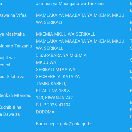
a
Jamhuri ya Muungano wa Tanzania
awa na Vifaa
MAMLAKA YA MAABARA YA MKEMIA MKUU
WA SERIKALI
t
a ya Mashtaka
MKEMIA MKUU WA SERIKALI,
MAMLAKA YA MAABARA YA MKEMIA MKUU
Mapato Tanzania
WA SERIKALI,
5 BARABARA YA MKEMIA
ajili wa
MKUU WA
eseni
SERIKALI MTAA WA
uia Silaha za
SECHERELA, KATA YA
T
TAMBUKARELI,
KITALU NA 138 &
erikali Mtandao
140, KIWANJA 'AC'
S.L.P 2925, 41104
udhibiti na
K
DODOMA
a Dawa za
O
Barua pepe: gcla@gcla.go.tz