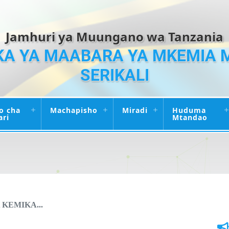
Jamhuri ya Muungano wa Tanzania
A YA MAABARA YA MKEMIA 
SERIKALI
o cha
Machapisho
Miradi
Huduma
ari
Mtandao
KEMIKA...