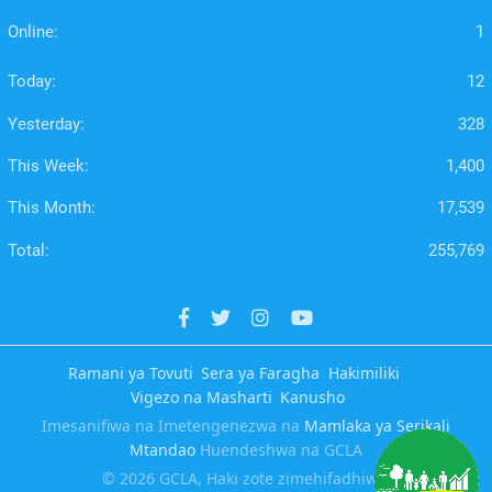
Online:
1
Today:
12
Yesterday:
328
This Week:
1,400
This Month:
17,539
Total:
255,769
Ramani ya Tovuti
Sera ya Faragha
Hakimiliki
Vigezo na Masharti
Kanusho
Imesanifiwa na Imetengenezwa na
Mamlaka ya Serikali
Mtandao
Huendeshwa na GCLA
© 2026 GCLA, Haki zote zimehifadhiwa.