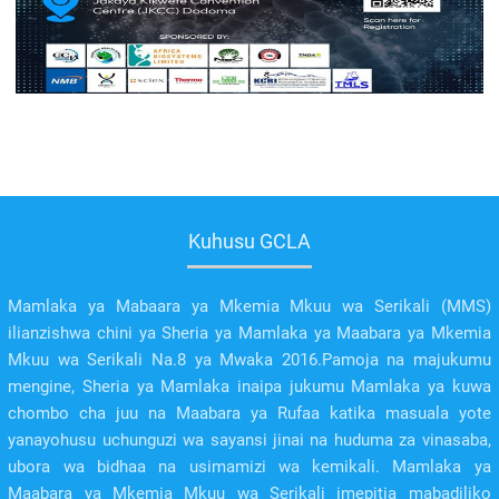
Kuhusu GCLA
Mamlaka ya Mabaara ya Mkemia Mkuu wa Serikali (MMS)
ilianzishwa chini ya Sheria ya Mamlaka ya Maabara ya Mkemia
Mkuu wa Serikali Na.8 ya Mwaka 2016.Pamoja na majukumu
mengine, Sheria ya Mamlaka inaipa jukumu Mamlaka ya kuwa
chombo cha juu na Maabara ya Rufaa katika masuala yote
yanayohusu uchunguzi wa sayansi jinai na huduma za vinasaba,
ubora wa bidhaa na usimamizi wa kemikali. Mamlaka ya
Maabara ya Mkemia Mkuu wa Serikali imepitia mabadiliko