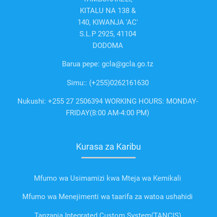
KITALU NA 138 &
140, KIWANJA 'AC'
S.L.P 2925, 41104
DODOMA
Barua pepe: gcla@gcla.go.tz
Simu:: (+255)0262161630
Nukushi: +255 27 2506394 WORKING HOURS: MONDAY-
FRIDAY(8:00 AM-4:00 PM)
Kurasa za Karibu
Mfumo wa Usimamizi kwa Mteja wa Kemikali
Mfumo wa Menejimenti wa taarifa za watoa ushahidi
Tanzania Integrated Custom System(TANCIS)